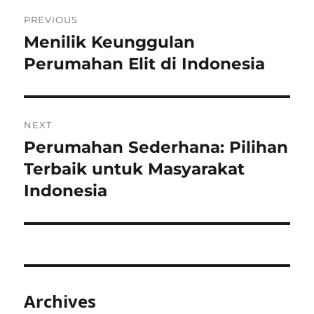
Post
PREVIOUS
navigation
Menilik Keunggulan
Previous
post:
Perumahan Elit di Indonesia
NEXT
Perumahan Sederhana: Pilihan
Next
post:
Terbaik untuk Masyarakat
Indonesia
Archives