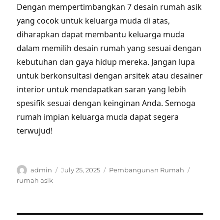
Dengan mempertimbangkan 7 desain rumah asik
yang cocok untuk keluarga muda di atas,
diharapkan dapat membantu keluarga muda
dalam memilih desain rumah yang sesuai dengan
kebutuhan dan gaya hidup mereka. Jangan lupa
untuk berkonsultasi dengan arsitek atau desainer
interior untuk mendapatkan saran yang lebih
spesifik sesuai dengan keinginan Anda. Semoga
rumah impian keluarga muda dapat segera
terwujud!
Author
Posted
Categories
Tags
admin
July 25, 2025
Pembangunan Rumah
on
rumah asik