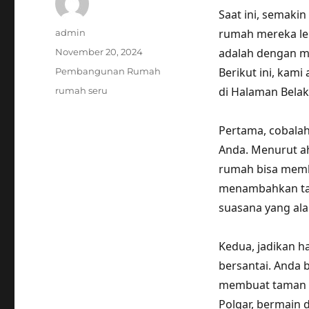
Saat ini, semaki
Author
rumah mereka leb
admin
Posted
adalah dengan m
November 20, 2024
on
Categories
Berikut ini, kam
Pembangunan Rumah
Tags
di Halaman Bela
rumah seru
Pertama, cobala
Anda. Menurut ahl
rumah bisa mem
menambahkan tan
suasana yang al
Kedua, jadikan 
bersantai. Anda 
membuat taman b
Polgar, bermain 