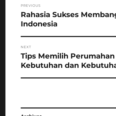
Post
PREVIOUS
navigation
Rahasia Sukses Membang
Previous
post:
Indonesia
NEXT
Tips Memilih Perumahan 
Next
post:
Kebutuhan dan Kebutuh