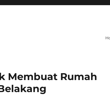
H
ntuk Membuat Rumah
 Belakang