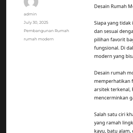
Desain Rumah Mo
Author
admin
Posted
Siapa yang tidak
July 30, 2025
on
Categories
dan sesuai deng
Pembangunan Rumah
Tags
pilihan favorit 
rumah modern
fungsional. Di da
modern yang bisa
Desain rumah mod
memperhatikan f
arsitek terkenal
mencerminkan ga
Salah satu ciri 
yang ramah lingk
kayu, batu alam,