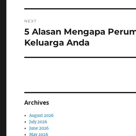
NEXT
5 Alasan Mengapa Peru
Next
post:
Keluarga Anda
Archives
August 2026
July 2026
June 2026
May 2026