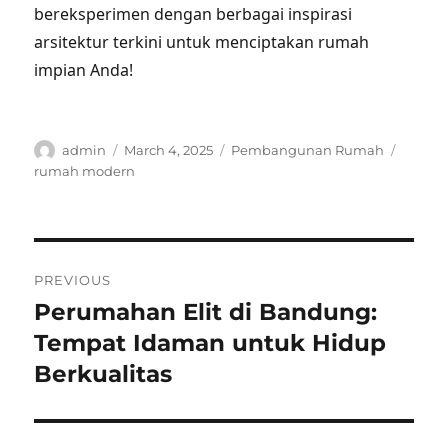
bereksperimen dengan berbagai inspirasi
arsitektur terkini untuk menciptakan rumah
impian Anda!
Author
Posted
Categories
Tags
admin
March 4, 2025
Pembangunan Rumah
on
rumah modern
Post
PREVIOUS
navigation
Perumahan Elit di Bandung:
Previous
post:
Tempat Idaman untuk Hidup
Berkualitas