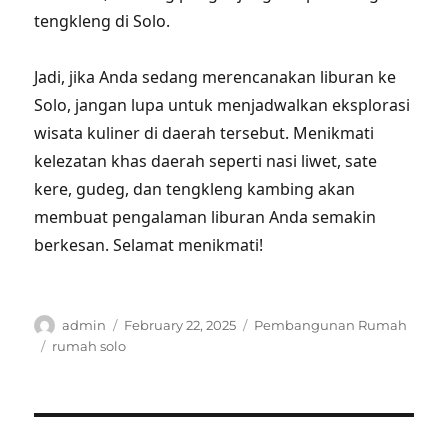
tengkleng di Solo.
Jadi, jika Anda sedang merencanakan liburan ke
Solo, jangan lupa untuk menjadwalkan eksplorasi
wisata kuliner di daerah tersebut. Menikmati
kelezatan khas daerah seperti nasi liwet, sate
kere, gudeg, dan tengkleng kambing akan
membuat pengalaman liburan Anda semakin
berkesan. Selamat menikmati!
Author
Posted
Categories
admin
February 22, 2025
Pembangunan Rumah
on
Tags
rumah solo
Post