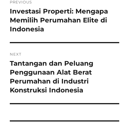
PREVIOUS
navigation
Investasi Properti: Mengapa
Previous
post:
Memilih Perumahan Elite di
Indonesia
NEXT
Tantangan dan Peluang
Next
post:
Penggunaan Alat Berat
Perumahan di Industri
Konstruksi Indonesia