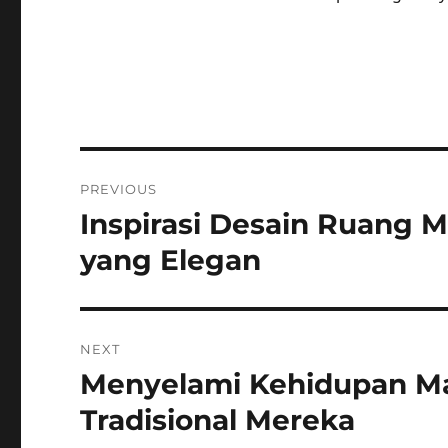
Post
PREVIOUS
navigation
Inspirasi Desain Ruang
Previous
post:
yang Elegan
NEXT
Menyelami Kehidupan Ma
Next
post:
Tradisional Mereka