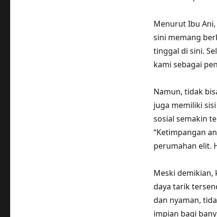
Menurut Ibu Ani,
sini memang ber
tinggal di sini. 
kami sebagai pen
Namun, tidak bis
juga memiliki si
sosial semakin t
“Ketimpangan ant
perumahan elit. H
Meski demikian,
daya tarik terse
dan nyaman, tida
impian bagi bany