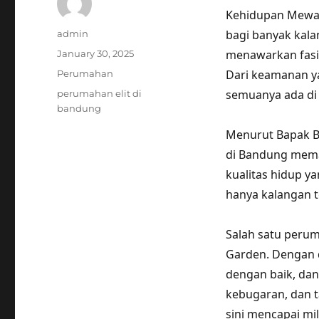
Kehidupan Mewah
Author
bagi banyak kala
admin
Posted
menawarkan fasil
January 30, 2025
on
Categories
Dari keamanan ya
Perumahan
Tags
semuanya ada di 
perumahan elit di
bandung
Menurut Bapak B
di Bandung mema
kualitas hidup ya
hanya kalangan t
Salah satu perum
Garden. Dengan d
dengan baik, dan 
kebugaran, dan t
sini mencapai mil