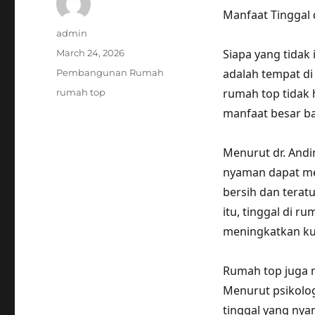
Manfaat Tinggal 
Author
admin
Posted
Siapa yang tidak
March 24, 2026
on
Categories
adalah tempat di
Pembangunan Rumah
Tags
rumah top tidak
rumah top
manfaat besar ba
Menurut dr. Andin
nyaman dapat me
bersih dan teratu
itu, tinggal di 
meningkatkan kual
Rumah top juga m
Menurut psikolog
tinggal yang ny