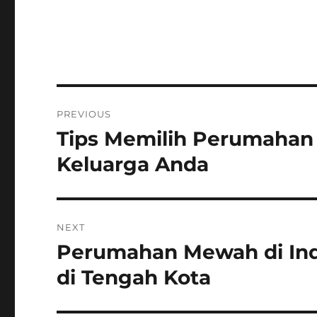
Post
PREVIOUS
navigation
Tips Memilih Perumahan 
Previous
post:
Keluarga Anda
NEXT
Perumahan Mewah di Ind
Next
post:
di Tengah Kota