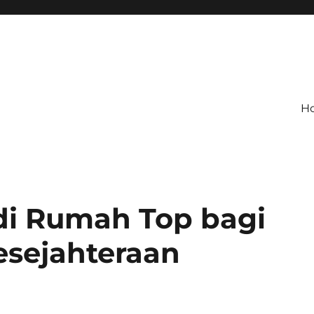
H
di Rumah Top bagi
esejahteraan