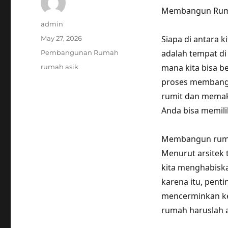
Membangun Rumah
Author
admin
Posted
Siapa di antara 
May 27, 2026
on
Categories
adalah tempat di
Pembangunan Rumah
Tags
mana kita bisa be
rumah asik
proses membangu
rumit dan memaka
Anda bisa memil
Membangun ruma
Menurut arsitek 
kita menghabiska
karena itu, pen
mencerminkan ke
rumah haruslah a