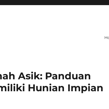
H
h Asik: Panduan
miliki Hunian Impian