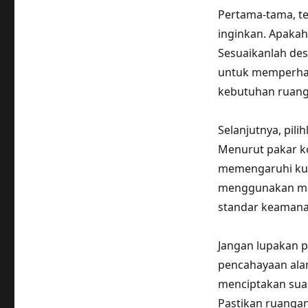
Pertama-tama, te
inginkan. Apakah
Sesuaikanlah des
untuk memperhati
kebutuhan ruang
Selanjutnya, pil
Menurut pakar ko
memengaruhi kua
menggunakan mate
standar keamana
Jangan lupakan p
pencahayaan alam
menciptakan sua
Pastikan ruanga