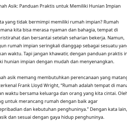
 Asik: Panduan Praktis untuk Memiliki Hunian Impian
kita yang tidak bermimpi memiliki rumah impian? Rumah
 mana kita bisa merasa nyaman dan bahagia, tempat di
ristirahat dan bersantai setelah seharian bekerja. Namun,
n rumah impian seringkali dianggap sebagai sesuatu yan
n waktu. Tapi jangan khawatir, dengan panduan praktis in
iki hunian impian dengan mudah dan menyenangkan.
h asik memang membutuhkan perencanaan yang matang
terkenal Frank Lloyd Wright, “Rumah adalah tempat di man
n waktu bersama keluarga dan orang yang kita cintai. Ole
ting untuk merancang rumah dengan baik agar
pribadian dan kebutuhan penghuninya.” Dengan kata lain
sik dan sesuai dengan gaya hidup penghuninya.