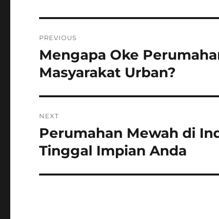
Post
PREVIOUS
navigation
Mengapa Oke Perumahan
Previous
post:
Masyarakat Urban?
NEXT
Perumahan Mewah di In
Next
post:
Tinggal Impian Anda