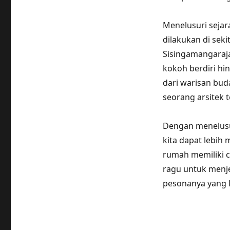
Menelusuri seja
dilakukan di seki
Sisingamangaraja
kokoh berdiri hi
dari warisan bud
seorang arsitek t
Dengan menelusu
kita dapat lebih
rumah memiliki ce
ragu untuk menj
pesonanya yang l