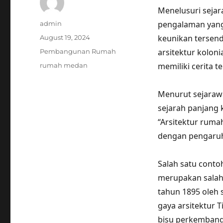
Menelusuri seja
Author
pengalaman yang
admin
Posted
keunikan tersendi
August 19, 2024
on
Categories
arsitektur kolon
Pembangunan Rumah
Tags
memiliki cerita te
rumah medan
Menurut sejaraw
sejarah panjang 
“Arsitektur rum
dengan pengaruh
Salah satu cont
merupakan salah 
tahun 1895 oleh
gaya arsitektur 
bisu perkembang