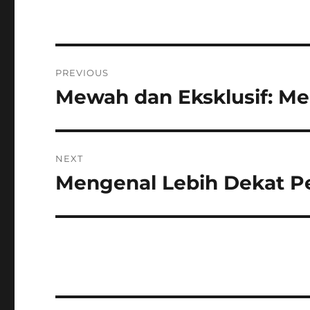
Post
PREVIOUS
navigation
Mewah dan Eksklusif: Me
Previous
post:
NEXT
Mengenal Lebih Dekat P
Next
post: