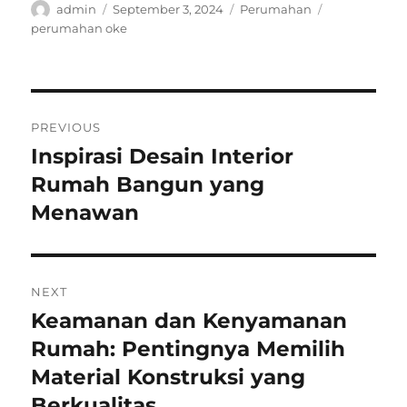
Author
Posted
Categories
Tags
admin
September 3, 2024
Perumahan
on
perumahan oke
Post
PREVIOUS
navigation
Inspirasi Desain Interior
Previous
post:
Rumah Bangun yang
Menawan
NEXT
Keamanan dan Kenyamanan
Next
post:
Rumah: Pentingnya Memilih
Material Konstruksi yang
Berkualitas