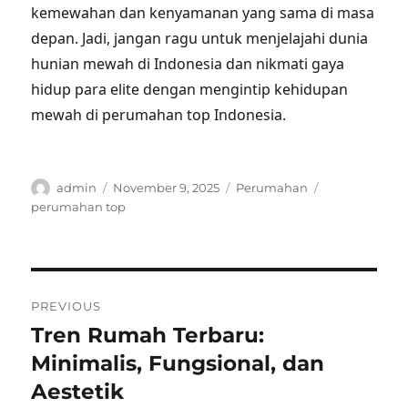
kemewahan dan kenyamanan yang sama di masa
depan. Jadi, jangan ragu untuk menjelajahi dunia
hunian mewah di Indonesia dan nikmati gaya
hidup para elite dengan mengintip kehidupan
mewah di perumahan top Indonesia.
Author
Posted
Categories
Tags
admin
November 9, 2025
Perumahan
on
perumahan top
Post
PREVIOUS
navigation
Tren Rumah Terbaru:
Previous
post:
Minimalis, Fungsional, dan
Aestetik