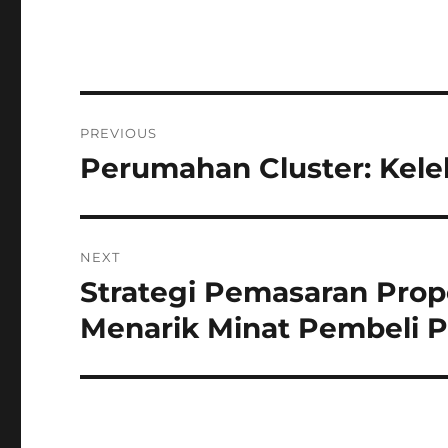
Post
PREVIOUS
navigation
Perumahan Cluster: Kel
Previous
post:
NEXT
Strategi Pemasaran Prope
Next
post:
Menarik Minat Pembeli P