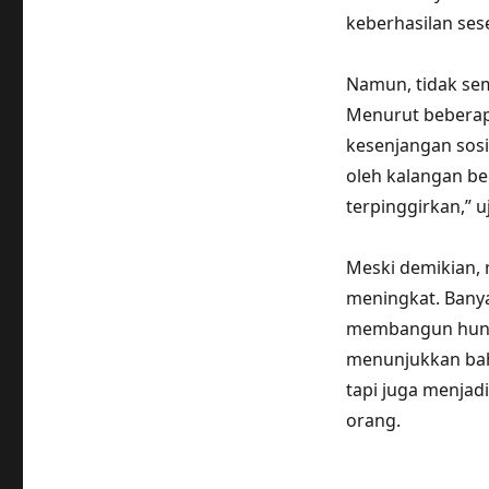
keberhasilan ses
Namun, tidak sem
Menurut beberap
kesenjangan sosia
oleh kalangan b
terpinggirkan,” uj
Meski demikian, 
meningkat. Bany
membangun hunia
menunjukkan bah
tapi juga menjad
orang.