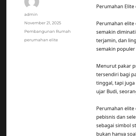
Perumahan Elite 
Author
admin
Posted
Perumahan elite 
November 21, 2025
on
Categories
semakin diminati
Pembangunan Rumah
Tags
terjamin, dan li
perumahan elite
semakin populer
Menurut pakar pr
tersendiri bagi 
tinggal, tapi ju
ujar Budi, seora
Perumahan elite d
pebisnis dan sel
sebagai simbol st
bukan hanya soal