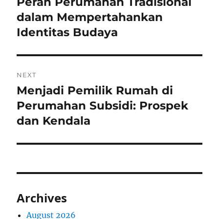
Peran Perumahan Tradisional
Previous
post:
dalam Mempertahankan
Identitas Budaya
NEXT
Menjadi Pemilik Rumah di
Next
post:
Perumahan Subsidi: Prospek
dan Kendala
Archives
August 2026