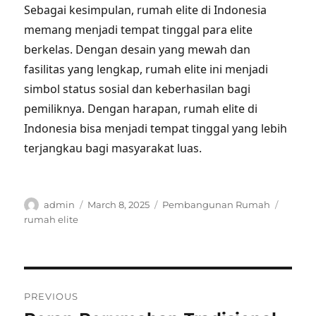
Sebagai kesimpulan, rumah elite di Indonesia
memang menjadi tempat tinggal para elite
berkelas. Dengan desain yang mewah dan
fasilitas yang lengkap, rumah elite ini menjadi
simbol status sosial dan keberhasilan bagi
pemiliknya. Dengan harapan, rumah elite di
Indonesia bisa menjadi tempat tinggal yang lebih
terjangkau bagi masyarakat luas.
Author
Posted
Categories
Tags
admin
March 8, 2025
Pembangunan Rumah
on
rumah elite
Post
PREVIOUS
navigation