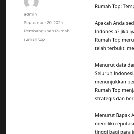
Rumah Top: Tempa
Author
admin
Posted
Apakah Anda seda
September 20, 2024
on
Categories
Indonesia? Jika 
Pembangunan Rumah
Tags
Rumah Top merup
rumah top
telah terbukti m
Menurut data da
Seluruh Indonesia
menunjukkan per
Rumah Top menjad
strategis dan be
Menurut Bapak A
memiliki reputas
tinggi bagi para