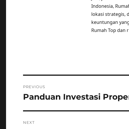
Indonesia, Rumah
lokasi strategis
keuntungan yang 
Rumah Top dan r
Post
PREVIOUS
navigation
Panduan Investasi Prope
Previous
post:
NEXT