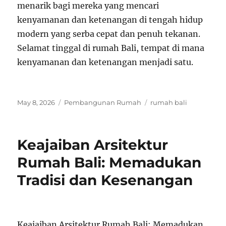
menarik bagi mereka yang mencari
kenyamanan dan ketenangan di tengah hidup
modern yang serba cepat dan penuh tekanan.
Selamat tinggal di rumah Bali, tempat di mana
kenyamanan dan ketenangan menjadi satu.
Posted
Categories
Tags
May 8, 2026
Pembangunan Rumah
rumah bali
on
Keajaiban Arsitektur
Rumah Bali: Memadukan
Tradisi dan Kesenangan
Keajaiban Arsitektur Rumah Bali: Memadukan