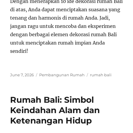
Dengan menerapkan 10 ide dekorasi rumah Bali
di atas, Anda dapat menciptakan suasana yang
tenang dan harmonis di rumah Anda. Jadi,
jangan ragu untuk mencoba dan eksperimen
dengan berbagai elemen dekorasi rumah Bali
untuk menciptakan rumah impian Anda
sendiri!
Posted
Categories
Tags
June 7, 2026
Pembangunan Rumah
rumah bali
on
Rumah Bali: Simbol
Keindahan Alam dan
Ketenangan Hidup