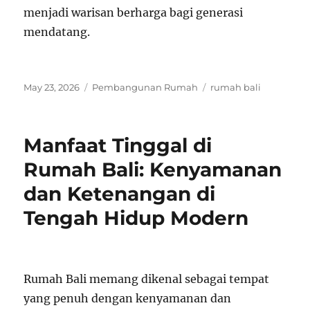
menjadi warisan berharga bagi generasi
mendatang.
Posted
Categories
Tags
May 23, 2026
Pembangunan Rumah
rumah bali
on
Manfaat Tinggal di
Rumah Bali: Kenyamanan
dan Ketenangan di
Tengah Hidup Modern
Rumah Bali memang dikenal sebagai tempat
yang penuh dengan kenyamanan dan