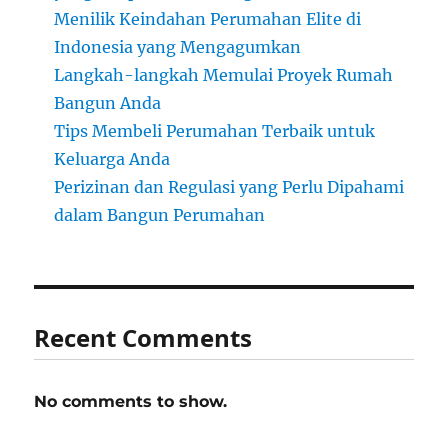
Menilik Keindahan Perumahan Elite di
Indonesia yang Mengagumkan
Langkah-langkah Memulai Proyek Rumah
Bangun Anda
Tips Membeli Perumahan Terbaik untuk
Keluarga Anda
Perizinan dan Regulasi yang Perlu Dipahami
dalam Bangun Perumahan
Recent Comments
No comments to show.