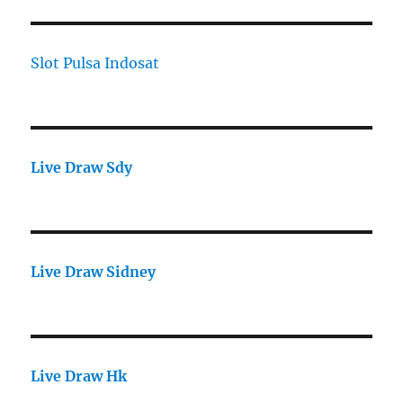
Slot Pulsa Indosat
Live Draw Sdy
Live Draw Sidney
Live Draw Hk