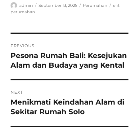
Author
Posted
Categories
Tags
admin
September 13, 2025
Perumahan
elit
on
perumahan
Post
PREVIOUS
navigation
Pesona Rumah Bali: Kesejukan
Previous
post:
Alam dan Budaya yang Kental
NEXT
Menikmati Keindahan Alam di
Next
post:
Sekitar Rumah Solo