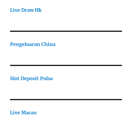
Live Draw Hk
Pengeluaran China
Slot Deposit Pulsa
Live Macau