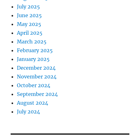
July 2025
June 2025
May 2025
April 2025
March 2025
February 2025
January 2025
December 2024
November 2024
October 2024
September 2024
August 2024
July 2024