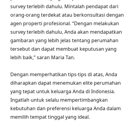
survey terlebih dahulu. Mintalah pendapat dari
orang-orang terdekat atau berkonsultasi dengan
agen properti profesional. “Dengan melakukan
survey terlebih dahulu, Anda akan mendapatkan
gambaran yang lebih jelas tentang perumahan
tersebut dan dapat membuat keputusan yang
lebih baik,” saran Maria Tan.
Dengan memperhatikan tips-tips di atas, Anda
diharapkan dapat menemukan elite perumahan
yang tepat untuk keluarga Anda di Indonesia.
Ingatlah untuk selalu mempertimbangkan
kebutuhan dan preferensi keluarga Anda dalam
memilih tempat tinggal yang ideal.