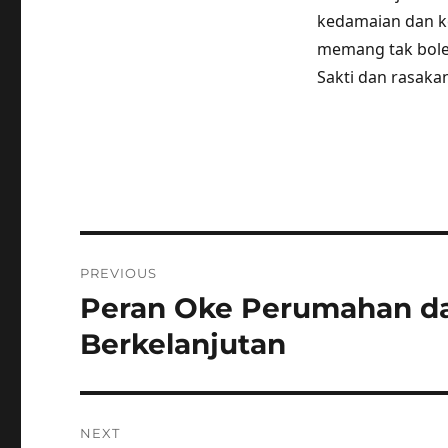
kedamaian dan k
memang tak bole
Sakti dan rasaka
Post
PREVIOUS
navigation
Peran Oke Perumahan d
Previous
post:
Berkelanjutan
NEXT