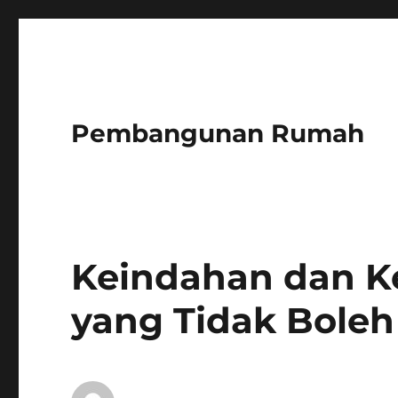
Pembangunan Rumah
Keindahan dan K
yang Tidak Boleh