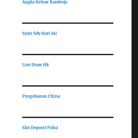
Angka Keluar Kamboja
Syair Sdy Hari Ini
Live Draw Hk
Pengeluaran China
Slot Deposit Pulsa