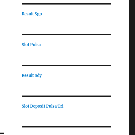
Result Sgp
Slot Pulsa
Result Sdy
Slot Deposit Pulsa Tri