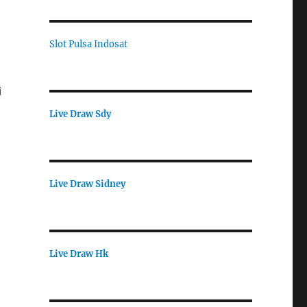
Slot Pulsa Indosat
i
Live Draw Sdy
Live Draw Sidney
Live Draw Hk