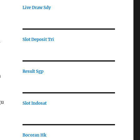
Live Draw Sdy
Slot Deposit Tri
h
Result Sgp
h
gu
Slot Indosat
Bocoran Hk