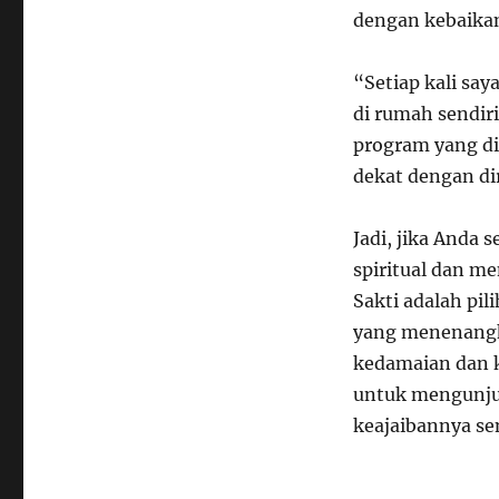
dengan kebaikan
“Setiap kali say
di rumah sendir
program yang di
dekat dengan dir
Jadi, jika Anda
spiritual dan m
Sakti adalah pil
yang menenang
kedamaian dan k
untuk mengunju
keajaibannya sen