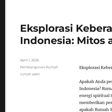
Eksplorasi Keber
Indonesia: Mitos 
Posted
April 1, 2026
on
Categories
Pembangunan Rumah
Eksplorasi Kebe
Tags
rumah sakti
Apakah Anda pe
Indonesia? Ruma
energi spiritu
memberikan per
apakah Rumah Sa