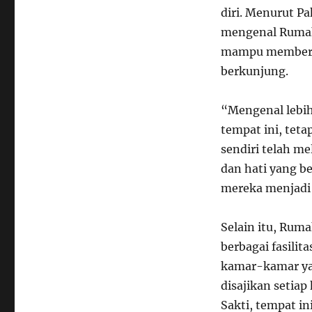
diri. Menurut Pa
mengenal Rumah 
mampu memberika
berkunjung.
“Mengenal lebi
tempat ini, teta
sendiri telah m
dan hati yang b
mereka menjadi 
Selain itu, Ruma
berbagai fasilit
kamar-kamar ya
disajikan setia
Sakti, tempat in