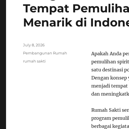
Tempat Pemulihan
Menarik di Indon
Posted
July 8, 2026
on
Categories
Pembangunan Rumah
Apakah Anda pe
Tags
rumah sakti
pemulihan spiri
satu destinasi 
Dengan konsep y
menjadi tempat 
dan meningkatka
Rumah Sakti se
program pemuliha
berbagai kegiat